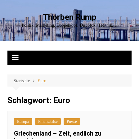
Zum
Inhalt
Thorben Rump
springen
Politik, Marketing, Doppelkopf, Discofox, Technik,…
Startseite
Euro
Schlagwort:
Euro
Europa
Finanzkrise
Presse
Griechenland – Zeit, endlich zu