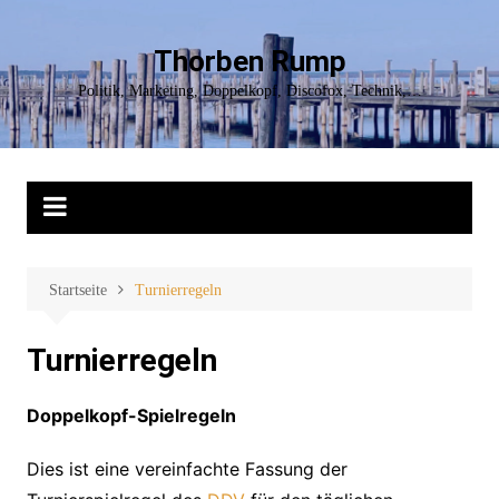
Zum
Inhalt
Thorben Rump
springen
Politik, Marketing, Doppelkopf, Discofox, Technik,…
Startseite
Turnierregeln
Turnierregeln
Doppelkopf-Spielregeln
Dies ist eine vereinfachte Fassung der