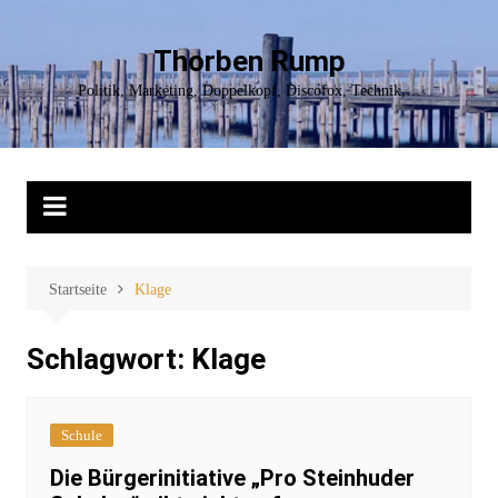
Zum
Inhalt
Thorben Rump
springen
Politik, Marketing, Doppelkopf, Discofox, Technik,…
Startseite
Klage
Schlagwort:
Klage
Schule
Die Bürgerinitiative „Pro Steinhuder