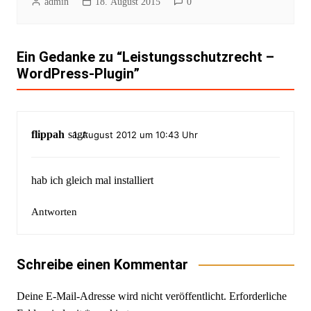
admin
18. August 2015
0
Ein Gedanke zu “
Leistungsschutzrecht –
WordPress-Plugin
”
flippah
sagt:
1. August 2012 um 10:43 Uhr
hab ich gleich mal installiert
Antworten
Schreibe einen Kommentar
Deine E-Mail-Adresse wird nicht veröffentlicht.
Erforderliche