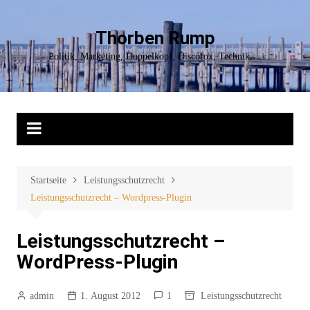
Zum
Inhalt
Thorben Rump
springen
Politik, Marketing, Doppelkopf, Discofox, Technik,…
Startseite
Leistungsschutzrecht
Leistungsschutzrecht – Wordpress-Plugin
Leistungsschutzrecht –
WordPress-Plugin
admin
1. August 2012
1
Leistungsschutzrecht