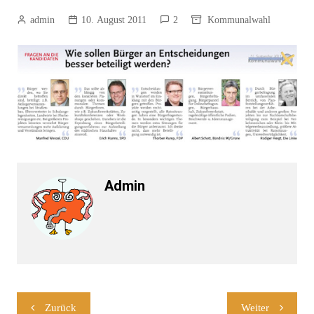
admin
10. August 2011
2
Kommunalwahl
Admin
Beitragsnavigation
Zurück
Weiter