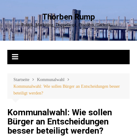
Zum
Inhalt
Thorben Rump
springen
Politik, Marketing, Doppelkopf, Discofox, Technik,…
Startseite
Kommunalwahl
Kommunalwahl: Wie sollen Bürger an Entscheidungen besser
beteiligt werden?
Kommunalwahl: Wie sollen
Bürger an Entscheidungen
besser beteiligt werden?