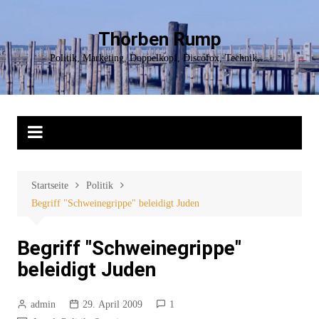
Zum
Inhalt
Thorben Rump
springen
Politik, Marketing, Doppelkopf, Discofox, Technik,…
Startseite
Politik
Begriff "Schweinegrippe" beleidigt Juden
Begriff "Schweinegrippe"
beleidigt Juden
admin
29. April 2009
1