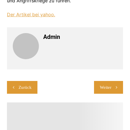
und Angriffskriege zu führen.
Der Artikel bei yahoo.
Admin
Beitragsnavigation
Zurück
Weiter