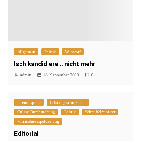
Allgemein
Politik
Wunstorf
Isch kandidiere… nicht mehr
admin
18. September 2020
0
Internetsperre
Leistungsschutzrecht
Online-Durchsuchung
Politik
Schnüffelminister
Vorratsdatenspeicherung
Editorial