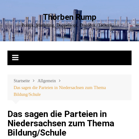
Zum
Inhalt
Thorben Rump
springen
Politik, Marketing, Doppelkopf, Discofox, Technik,…
Startseite
Allgemein
Das sagen die Parteien in Niedersachsen zum Thema
Bildung/Schule
Das sagen die Parteien in
Niedersachsen zum Thema
Bildung/Schule