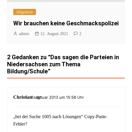
Allgemein
Wir brauchen keine Geschmackspolizei
admin
12. August 2021
2
2 Gedanken zu “
Das sagen die Parteien in
Niedersachsen zum Thema
Bildung/Schule
”
Christian
sagt:
3. Januar 2013 um 15:58 Uhr
„bei der Suche 1005 nach Lösungen“ Copy-Paste-
Fehler?