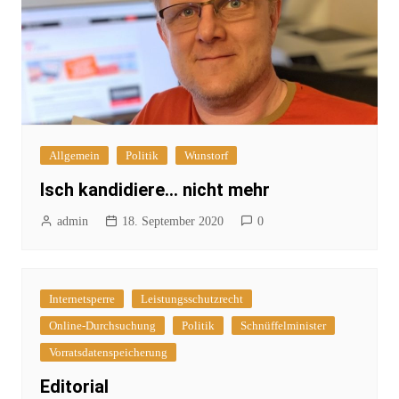
Allgemein
Politik
Wunstorf
Isch kandidiere… nicht mehr
admin
18. September 2020
0
Internetsperre
Leistungsschutzrecht
Online-Durchsuchung
Politik
Schnüffelminister
Vorratsdatenspeicherung
Editorial