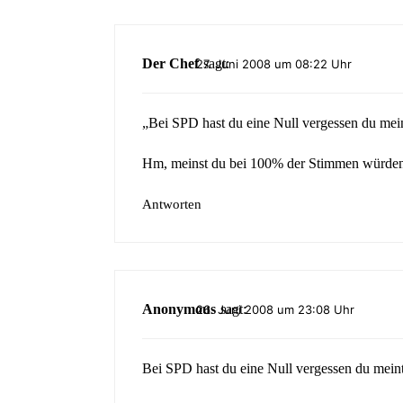
Der Chef
sagt:
27. Juni 2008 um 08:22 Uhr
„Bei SPD hast du eine Null vergessen du mei
Hm, meinst du bei 100% der Stimmen würden S
Antworten
Anonymous
sagt:
26. Juni 2008 um 23:08 Uhr
Bei SPD hast du eine Null vergessen du mein