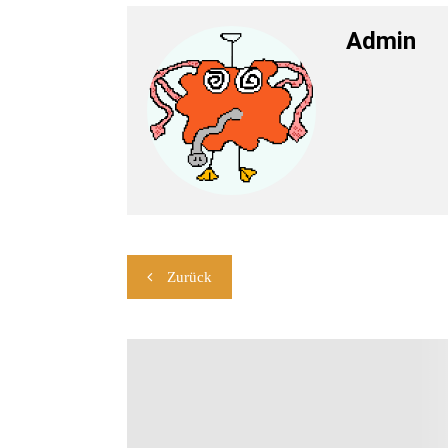
Admin
Beitragsnavigation
Zurück