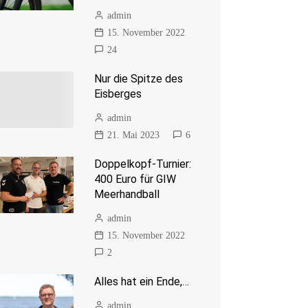
admin
15. November 2022
24
Nur die Spitze des
Eisberges
admin
21. Mai 2023
6
Doppelkopf-Turnier:
400 Euro für GIW
Meerhandball
admin
15. November 2022
2
Alles hat ein Ende,…
admin