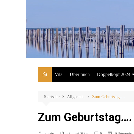
Zum
Inhalt
springen
Vita
Über mich
Doppelkopf 2024
Anmelden
Turnierregeln
Startseite
Allgemein
Zum Geburtstag….
Zum Geburtstag….
admin
20. Juni 2008
6
Allgemein