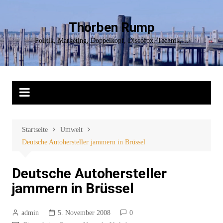
Zum
Inhalt
Thorben Rump
springen
Politik, Marketing, Doppelkopf, Discofox, Technik,…
Startseite
Umwelt
Deutsche Autohersteller jammern in Brüssel
Deutsche Autohersteller
jammern in Brüssel
admin
5. November 2008
0