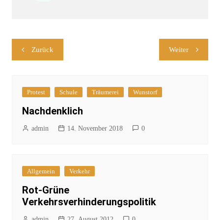
Beitragsnavigation
Zurück
Weiter
Protest
Schule
Träumerei
Wunstorf
Nachdenklich
admin
14. November 2018
0
Allgemein
Verkehr
Rot-Grüne
Verkehrsverhinderungspolitik
admin
27. August 2012
0