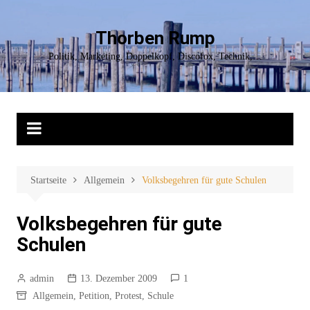
Zum
Inhalt
Thorben Rump
springen
Politik, Marketing, Doppelkopf, Discofox, Technik,…
Startseite
Allgemein
Volksbegehren für gute Schulen
Volksbegehren für gute
Schulen
admin
13. Dezember 2009
1
Allgemein
,
Petition
,
Protest
,
Schule